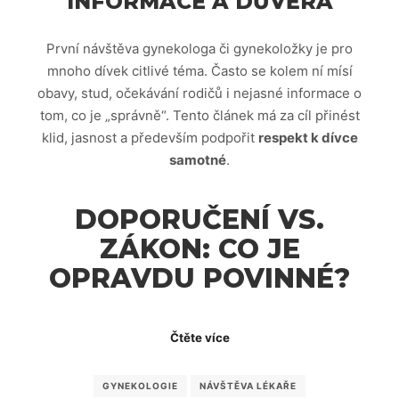
INFORMACE A DŮVĚRA
První návštěva gynekologa či gynekoložky je pro
mnoho dívek citlivé téma. Často se kolem ní mísí
obavy, stud, očekávání rodičů i nejasné informace o
tom, co je „správně“. Tento článek má za cíl přinést
klid, jasnost a především podpořit
respekt k dívce
samotné
.
DOPORUČENÍ VS.
ZÁKON: CO JE
OPRAVDU POVINNÉ?
Čtěte více
GYNEKOLOGIE
NÁVŠTĚVA LÉKAŘE