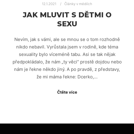
12.1.2021
Články v médiích
JAK MLUVIT S DĚTMI O
SEXU
Nevím, jak s vámi, ale se mnou se o tom rozhodně
nikdo nebavil. Vyrůstala jsem v rodině, kde téma
sexuality bylo víceméně tabu. Asi se tak nějak
předpokládalo, že nám „ty věci“ prostě dojdou nebo
nám je řekne někdo jiný. A po pravdě, z představy,
že mi máma řekne: Dcerko,…
Čtěte více