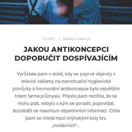
1.2.2021
Články v médiích
JAKOU ANTIKONCEPCI
DOPORUČIT DOSPÍVAJÍCÍM
Vyrůstala jsem v době, kdy se poprvé objevily v
televizi reklamy na menstruační hygienické
pomůcky a hormonální antikoncepce byla největším
hitem farma průmyslu. Přesto jsem necítila, že se
mohu ptát, nebylo s kým se poradit, popovídat,
dozvědět se maximum objektivních informací. Cítila
jsem se mletá mezi mlýnskými koly tzv.
„moderních“…