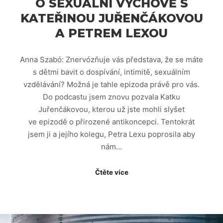
O SEXUÁLNÍ VÝCHOVĚ S
KATEŘINOU JUŘENČÁKOVOU
A PETREM LEXOU
Anna Szabó: Znervózňuje vás představa, že se máte
s dětmi bavit o dospívání, intimitě, sexuálním
vzdělávání? Možná je tahle epizoda právě pro vás.
Do podcastu jsem znovu pozvala Katku
Juřenčákovou, kterou už jste mohli slyšet
ve epizodě o přirozené antikoncepci. Tentokrát
jsem ji a jejího kolegu, Petra Lexu poprosila aby
nám…
Čtěte více