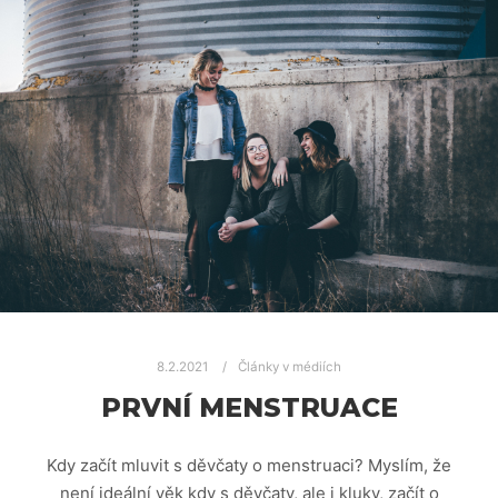
8.2.2021
Články v médiích
PRVNÍ MENSTRUACE
Kdy začít mluvit s děvčaty o menstruaci? Myslím, že
není ideální věk kdy s děvčaty, ale i kluky, začít o