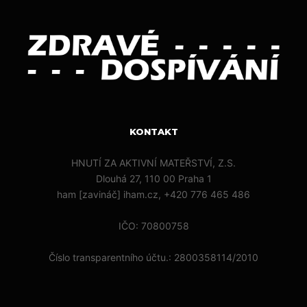
KONTAKT
HNUTÍ ZA AKTIVNÍ MATEŘSTVÍ, Z.S.
Dlouhá 27, 110 00 Praha 1
ham [zavináč] iham.cz, +420 776 465 486
IČO: 70800758
Číslo transparentního účtu.: 2800358114/2010