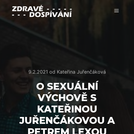
Hlavní 
9.2.2021
od
Kateřina Juřenčáková
O SEXUÁLNÍ
VÝCHOVĚ S
KATEŘINOU
JUŘENČÁKOVOU A
PETREM LEXOU