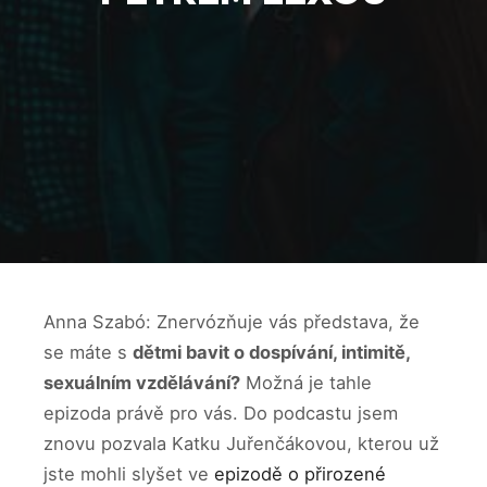
Anna Szabó: Znervózňuje vás představa, že
se máte s
dětmi bavit o dospívání, intimitě,
sexuálním vzdělávání?
Možná je tahle
epizoda právě pro vás. Do podcastu jsem
znovu pozvala Katku Juřenčákovou, kterou už
jste mohli slyšet ve
epizodě o přirozené