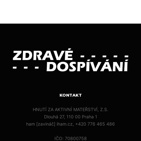
KONTAKT
HNUTÍ ZA AKTIVNÍ MATEŘSTVÍ, Z.S.
Dlouhá 27, 110 00 Praha 1
ham [zavináč] iham.cz, +420 776 465 486
IČO: 70800758