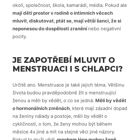
okolí, společnost, škola, kamarádi, média. Pokud ale
mají děti prostor v rodině o intimních věcech
mluvit, diskutovat, ptát se, mají větší šanci, že si
neponesou do dospělosti zranění
nebo negativní
pocity.
JE ZAPOTŘEBÍ MLUVIT O
MENSTRUACI I S CHLAPCI?
Určitě ano. Menstruace je také jejich téma. Většinu
života budou pravděpodobně žít s menstruující
ženou a měli by vědět, o co se jedná.
Měli by vědět
o hormonálních změnách
, které mají zásadní dopad
na ženiny nálady a postoje, měli by vědět o
cykličnosti, o tom, že ženy mohou být během
měsíce 4x jiné a mít na stejné věci jiné názory.
Pokud to muži vědí,
mnohem lépe mohou ženě