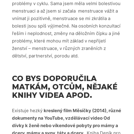
problémy v cyklu. Sama jsem měla velmi bolestivou
menstruaci a až jsem si začala menstruace vážit a
vnímat ji pozitivně, menstruace se mi zkrátila a
bolesti jsou spíš výjimečné. Na osobních konzultací
řeším i neplodnost, změny na děložním čípku a jiné
problémy, které mohou mít základ v nepřijetí
ženství – menstruace, v různých zraněních z
dětství, partnerství, porodu atd.
CO BYS DOPORUČILA
MATKÁM, OTCŮM, NĚJAKÉ
KNIHY VIDEA APOD.
Existuje hezký
kreslený film Měsíčky (2014), různé
dokumenty na YouTube, vzdělávací video Od
dívky k ženě nebo víkendové pobyty pro mámy a
dcery, mámy a syny, táty a dcery.
Kniha Deník pro