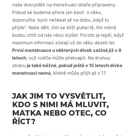
naše dcery/děti na menstruaci dobře připraveny.
Pokud se budeme přece jen bavit o věku,
doporučila bych nečekat až na dobu „když to
přijde“. Naše děti, čím se blíží pubertě, tím méně
budou chtít od nás něco slyšet. Poroto je lepší, když
maximum informací získají už do věku deseti let.
První menstruace u některých dívek začíná již v 9
letech
, což rodiče může překvapit. Na druhou
stranu
je také běžné, pokud ještě v 15 letech dívka
menstruaci nemá
, klidně může přijít až v 17.
JAK JIM TO VYSVĚTLIT,
KDO S NIMI MÁ MLUVIT,
MATKA NEBO OTEC, CO
ŘÍCT?