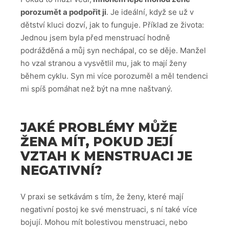
porozumět a podpořit ji
. Je ideální, když se už v
dětství kluci dozví, jak to funguje. Příklad ze života:
Jednou jsem byla před menstruací hodně
podrážděná a můj syn nechápal, co se děje. Manžel
ho vzal stranou a vysvětlil mu, jak to mají ženy
během cyklu. Syn mi více porozuměl a měl tendenci
mi spíš pomáhat než být na mne naštvaný.
JAKÉ PROBLÉMY MŮŽE
ŽENA MÍT, POKUD JEJÍ
VZTAH K MENSTRUACI JE
NEGATIVNÍ?
V praxi se setkávám s tím, že ženy, které mají
negativní postoj ke své menstruaci, s ní také více
bojují. Mohou mít bolestivou menstruaci, nebo