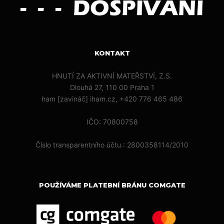
KONTAKT
HNUTÍ ZA AKTIVNÍ MATEŘSTVÍ, Z.S.
Dlouhá 27, 110 00 Praha 1
ham [zavináč] iham.cz, +420 776 465 486
IČO: 70800758
Číslo transparentního účtu.: 2800358114/2010
POUŽÍVÁME PLATEBNÍ BRÁNU COMGATE