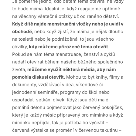
Je poměrně jedno, kdo dětem téma otevírá, ne vždy
to bude máma. Ideální je, když reagujeme upřímně
na všechny všetečné otázky už od raného dětství.
Když dítě najde menstruační vložky nebo je uvidí v
obchodě
, nebo když zjistí, že máma je nějak dlouho
na toaletě nebo je podrážděná, to jsou všechno
chvilky,
kdy můžeme přirozeně téma otevřít
.
Pokud se nám téma menstruace, ženství a cyklů
nedaří otevírat během našeho běžného společného
života,
můžeme využít některá média, aby nám
pomohla diskusi otevřít.
Mohou to být knihy, filmy a
dokumenty, vzdělávací videa, víkendové či
jednodenní semináře, programy do škol nebo
uspořádat setkání dívek. Když jsou děti malé,
pomáhá dělohu pojmenovat jako červený pokojíček,
který je každý měsíc připravený pro miminko a když
miminko nepřijde, tak je potřeba ho vyčistit –
červená výstelka se promění v červenou tekutinu –