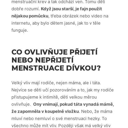
menstruační krev a tak odchází ven. Tomu děti
dobře rozumí.
Když jsou starší, je fajn použít
nějakou pomůcku
, třeba obrázek nebo video na
internetu, aby bylo dětem jasné, jak to v těle
funguje.
CO OVLIVŇUJE PŘIJETÍ
NEBO NEPŘIJETÍ
MENSTRUACE DÍVKOU?
Velký vliv mají rodiče, nejen máma, ale i táta.
Nejvíce se děti učí pozorováním a to, jak my rodiče
přistupujeme k intimitě, děti velkou měrou
ovlivňuje.
Ony vnímají, pokud táta vynadá mámě,
že zapomněla v koupelně vložku
. Nebo, že máma
mluví nebo nemluví o své menstruaci hezky. To
všechno může mít vliv. Později však má velký vliv