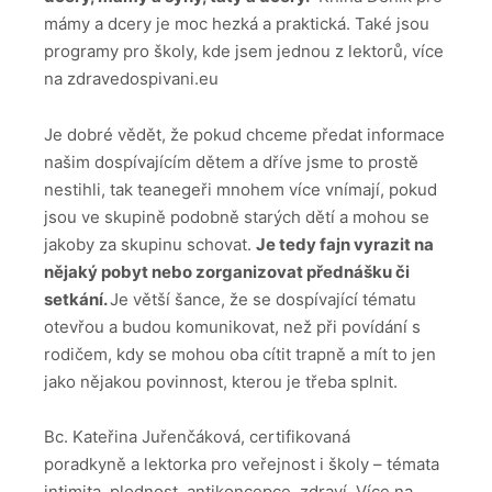
mámy a dcery je moc hezká a praktická. Také jsou
programy pro školy, kde jsem jednou z lektorů, více
na zdravedospivani.eu
Je dobré vědět, že pokud chceme předat informace
našim dospívajícím dětem a dříve jsme to prostě
nestihli, tak teanegeři mnohem více vnímají, pokud
jsou ve skupině podobně starých dětí a mohou se
jakoby za skupinu schovat.
Je tedy fajn vyrazit na
nějaký pobyt nebo zorganizovat přednášku či
setkání.
Je větší šance, že se dospívající tématu
otevřou a budou komunikovat, než při povídání s
rodičem, kdy se mohou oba cítit trapně a mít to jen
jako nějakou povinnost, kterou je třeba splnit.
Bc. Kateřina Juřenčáková, certifikovaná
poradkyně a lektorka pro veřejnost i školy – témata
intimita, plodnost, antikoncepce, zdraví. Více na