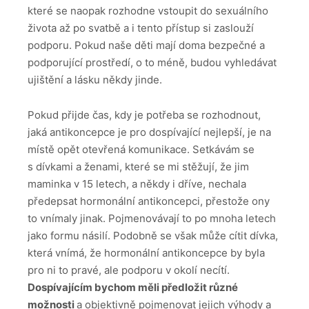
které se naopak rozhodne vstoupit do sexuálního
života až po svatbě a i tento přístup si zaslouží
podporu. Pokud naše děti mají doma bezpečné a
podporující prostředí, o to méně, budou vyhledávat
ujištění a lásku někdy jinde.
Pokud přijde čas, kdy je potřeba se rozhodnout,
jaká antikoncepce je pro dospívající nejlepší, je na
místě opět otevřená komunikace. Setkávám se
s dívkami a ženami, které se mi stěžují, že jim
maminka v 15 letech, a někdy i dříve, nechala
předepsat hormonální antikoncepci, přestože ony
to vnímaly jinak. Pojmenovávají to po mnoha letech
jako formu násilí. Podobně se však může cítit dívka,
která vnímá, že hormonální antikoncepce by byla
pro ni to pravé, ale podporu v okolí necítí.
Dospívajícím bychom měli předložit různé
možnosti
a objektivně pojmenovat jejich výhody a