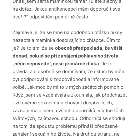
Dnes jsem sama maminkou téměř 16leté slečny a
na dotaz „Jakou antikoncepci mám doporučit své
dceři?“ odpovídám poměrně často.
Zajímavé je, že se mne na podobnou otázku nikdy
nezeptala maminka dospívajícího chlapce. Čím to
je? Je to tím, že se
obecně předpokládá, že větší
dopad, pokud se při zahájení pohlavního života
„něco nepovede“, nese primárně dívka
. Je to
pravda, ale osobně se domnívám, že i kluci by měli
být podporováni k zodpovědnosti a informované
volbě. Jak moc by mi to v mých začátcích pomohlo.
Když jsem se vzdělávala a zkoumala, jak předcházet
rizikovému sexuálnímu chování dospívajících,
zaznamenala jsem u všech odborníků, včetně těch
světových, zajímavou schodu. Odborníci se shodují
na tom, že spoustu problémů přináší předčasné
zahájení sexuálního života. Na druhou stranu, ne