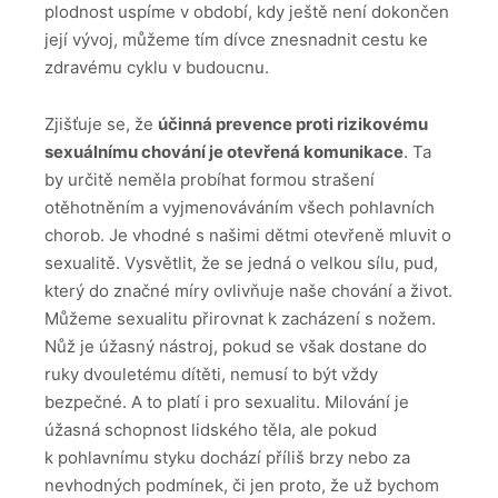
plodnost uspíme v období, kdy ještě není dokončen
její vývoj, můžeme tím dívce znesnadnit cestu ke
zdravému cyklu v budoucnu.
Zjišťuje se, že
účinná prevence proti rizikovému
sexuálnímu chování je otevřená komunikace
. Ta
by určitě neměla probíhat formou strašení
otěhotněním a vyjmenováváním všech pohlavních
chorob. Je vhodné s našimi dětmi otevřeně mluvit o
sexualitě. Vysvětlit, že se jedná o velkou sílu, pud,
který do značné míry ovlivňuje naše chování a život.
Můžeme sexualitu přirovnat k zacházení s nožem.
Nůž je úžasný nástroj, pokud se však dostane do
ruky dvouletému dítěti, nemusí to být vždy
bezpečné. A to platí i pro sexualitu. Milování je
úžasná schopnost lidského těla, ale pokud
k pohlavnímu styku dochází příliš brzy nebo za
nevhodných podmínek, či jen proto, že už bychom