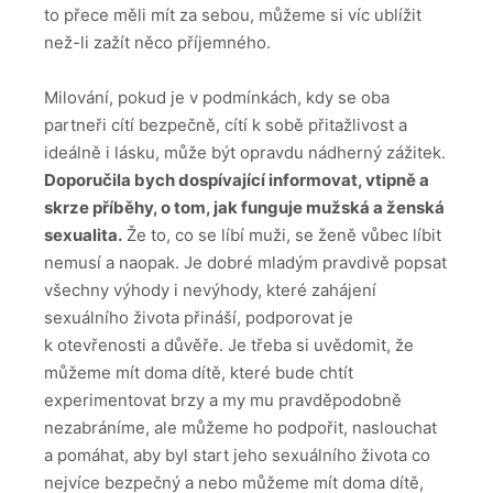
to přece měli mít za sebou, můžeme si víc ublížit
než-li zažít něco příjemného.
Milování, pokud je v podmínkách, kdy se oba
partneři cítí bezpečně, cítí k sobě přitažlivost a
ideálně i lásku, může být opravdu nádherný zážitek.
Doporučila bych dospívající informovat, vtipně a
skrze příběhy, o tom, jak funguje mužská a ženská
sexualita.
Že to, co se líbí muži, se ženě vůbec líbit
nemusí a naopak. Je dobré mladým pravdivě popsat
všechny výhody i nevýhody, které zahájení
sexuálního života přináší, podporovat je
k otevřenosti a důvěře. Je třeba si uvědomit, že
můžeme mít doma dítě, které bude chtít
experimentovat brzy a my mu pravděpodobně
nezabráníme, ale můžeme ho podpořit, naslouchat
a pomáhat, aby byl start jeho sexuálního života co
nejvíce bezpečný a nebo můžeme mít doma dítě,