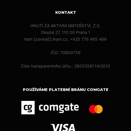
KONTAKT
HNUTÍ ZA AKTIVNÍ MATEŘSTVÍ, Z.S.
Dlouhá 27, 110 00 Praha 1
ham [zavináč] iham.cz, +420 776 465 486
IČO: 70800758
Číslo transparentního účtu.: 2800358114/2010
POUŽÍVÁME PLATEBNÍ BRÁNU COMGATE