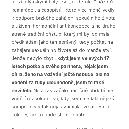
mezi mlýnskými koly tzv. „moderních“ názorů
kamarádek a časopisů, které více méně vedly
k podpoře brzkého zahájení sexuálního života
a užívání hormonální antikoncepce a na druhé
straně tradiční přístup, který mi byl od mala
předkládám jako ten správný, tedy počkat na
zahájení sexuálního života až do manželství.
Jenže nebylo zbytí,
když jsem ve svých 17
letech potkala svého partnera, nějak jsem
cítila, že to na vdávání ještě nebude, ale na
vodění za ruky dlouhodobě, jsem to také
neviděla.
No a tak začalo náročné období mé
vnitřní rozpolcenosti, kdy jsem hledala nějaký
kompromis a tak nějak vnímala, že ať zvolím
cokoliv, tak to bude stejně špatně.