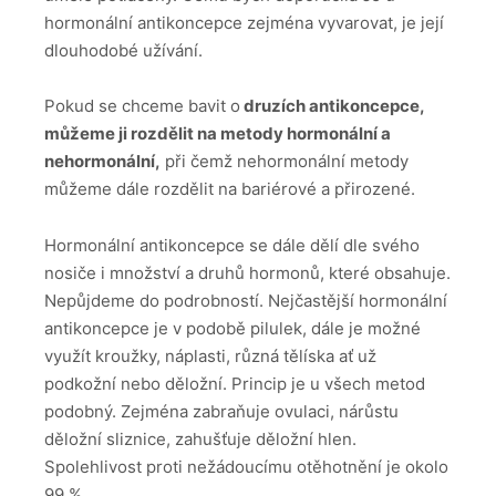
hormonální antikoncepce zejména vyvarovat, je její
dlouhodobé užívání.
Pokud se chceme bavit o
druzích antikoncepce,
můžeme ji rozdělit na metody hormonální a
nehormonální,
při čemž nehormonální metody
můžeme dále rozdělit na bariérové a přirozené.
Hormonální antikoncepce se dále dělí dle svého
nosiče i množství a druhů hormonů, které obsahuje.
Nepůjdeme do podrobností. Nejčastější hormonální
antikoncepce je v podobě pilulek, dále je možné
využít kroužky, náplasti, různá tělíska ať už
podkožní nebo děložní. Princip je u všech metod
podobný. Zejména zabraňuje ovulaci, nárůstu
děložní sliznice, zahušťuje děložní hlen.
Spolehlivost proti nežádoucímu otěhotnění je okolo
99 %.