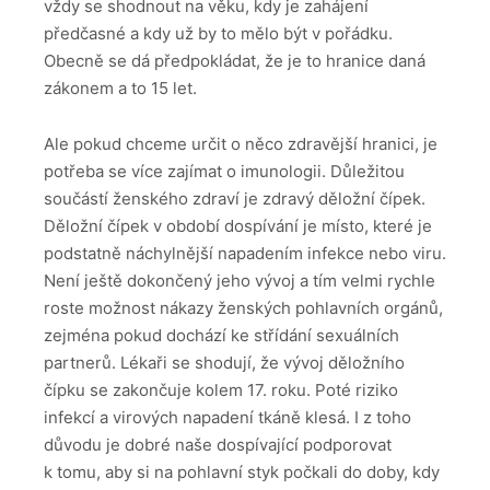
vždy se shodnout na věku, kdy je zahájení
předčasné a kdy už by to mělo být v pořádku.
Obecně se dá předpokládat, že je to hranice daná
zákonem a to 15 let.
Ale pokud chceme určit o něco zdravější hranici, je
potřeba se více zajímat o imunologii. Důležitou
součástí ženského zdraví je zdravý děložní čípek.
Děložní čípek v období dospívání je místo, které je
podstatně náchylnější napadením infekce nebo viru.
Není ještě dokončený jeho vývoj a tím velmi rychle
roste možnost nákazy ženských pohlavních orgánů,
zejména pokud dochází ke střídání sexuálních
partnerů. Lékaři se shodují, že vývoj děložního
čípku se zakončuje kolem 17. roku. Poté riziko
infekcí a virových napadení tkáně klesá. I z toho
důvodu je dobré naše dospívající podporovat
k tomu, aby si na pohlavní styk počkali do doby, kdy