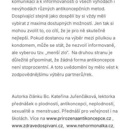
komunikaci a k informovanosti o všech výhodách i
nevýhodách různých antikoncepčních metod.
Dospívající stejně jako dospělí by si vždy měli
vybírat z maxima dostupných možností. Jen tak si
mohou zvolit to, co cítí, že je pro ně skutečně
nejlepší. Pokud dostanou na výběr mezi pilulkou a
kondomem, může se stát, že nezvolí informovaně,
ale vyberou tzv. „menší zlo“. Na druhou stranu je
důležité připomínat, že žádná forma antikoncepce
není stoprocentní. A toto uvědomění by mělo vést k
zodpovědnějšímu výběru partnerů/rek.
Autorka článku Bc. Kateřina Juřenčáková, lektorka
přednášek o plodnosti, antikoncepci, neplodnosti,
sexualitě a menstruaci. Přednáší pro veřejnost i na
školách. Více na
www.prirozenaantikoncepce.cz
,
www.zdravedospivani.cz
,
www.nehormonalka.cz
,