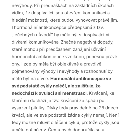
nevýhody. Při přednáškách na základních školách
vidím, že dospívající jsou otevření komunikaci a
hledání možností, které budou vyhovovat právě jim.
I hormonální antikoncepce předepsaná z tzv.
„léčebných důvodů“ by měla být s dospívajícími
dívkami komunikována. Značné negativní dopady,
které mohou při předčasném zahájení užívání
hormonální antikoncepce vzniknou, ponesou právě
ony. I zde by měla být objektivně a pravdivě
pojmenovány výhody i nevýhody a rozhodnutí by
mělo být na dívce.
Hormonální antikoncepce ve
své podstatě cykly neléčí, ale zajišťuje, že
nedochází k ovulaci ani menstruaci.
Krvácení, ke
kterému dochází je tzv. krvácení ze spádu po
vysazení pilulky. Dívky tedy pravidelně po 28 dnech
krvácí, ale ve své podstatě žádné cykly nemají. Není
tedy možné mluvit o léčení cyklu, protože cykly jsou
uměle potlačeny. Čemu bych doporučila se u