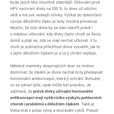
bude jejich tělo imunitně zdatnější. Očkování proti
HPV nechrání dívky na 100 %, to dnes už všichni
vědí a má své vedlejší účinky. Vyčkat do dokončení
vývoje děložního čípku je tedy vhodná prevence.
Myslím, že toto téma by se dalo otevřít právě i
s otázkou očkování, kdy dívky často chodí ze školy
domů a ptají se, zda se mají nechat očkovat. V tu
chvíli je jedinečná příležitost dívce vysvětlit, jak to
s jejím děložním čípkem je a co ji chrání nejlépe.
Některé maminky dospívajících dcer se mohou
domnívat, že ideální je dívce nechat brzy předepsat
hormonální antikoncepci, která ji ochrání. Bohužel,
co se zdraví týče, opak může být pravdou. Je
zajímavé, že
právě dívky užívající hormonální
antikoncepci mají vyšší riziko výskytu pohlavních
chorob i problémů s děložním čípkem
. Také je
třeba brát v potaz vývoj a dozrávání cyklů. Pokud