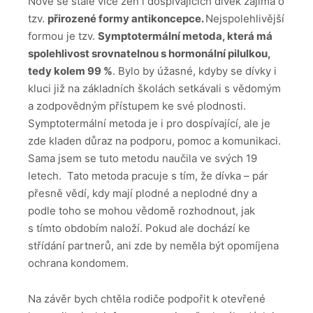
Nově se stále více žen i dospívajících dívek zajímá o
tzv.
přirozené formy antikoncepce.
Nejspolehlivější
formou je tzv.
Symptotermální metoda, která má
spolehlivost srovnatelnou s hormonální pilulkou,
tedy kolem 99 %
. Bylo by úžasné, kdyby se dívky i
kluci již na základních školách setkávali s vědomým
a zodpovědným přístupem ke své plodnosti.
Symptotermální metoda je i pro dospívající, ale je
zde kladen důraz na podporu, pomoc a komunikaci.
Sama jsem se tuto metodu naučila ve svých 19
letech. Tato metoda pracuje s tím, že dívka – pár
přesně vědí, kdy mají plodné a neplodné dny a
podle toho se mohou vědomě rozhodnout, jak
s tímto obdobím naloží. Pokud ale dochází ke
střídání partnerů, ani zde by neměla být opomíjena
ochrana kondomem.
Na závěr bych chtěla rodiče podpořit k otevřené