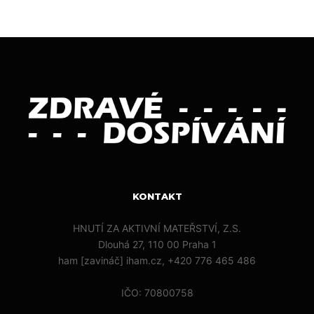
KONTAKT
HNUTÍ ZA AKTIVNÍ MATEŘSTVÍ, Z.S.
Dlouhá 27, 110 00 Praha 1
ham [zavináč] iham.cz, +420 776 465 486
IČO: 70800758