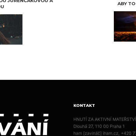
NOU JUŘENČÁKOVOU A
ABY TO
OU
KONTAKT
HNUTÍ ZA AKTIVNÍ MATEŘSTVÍ,
Dlouhá 27, 110 00 Praha 1
ham [zavináč] iham.cz, +420 