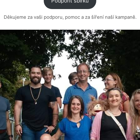
Podpořit sbírku
Děkujeme za vaši podporu, pomoc a za šíření naší kampaně.