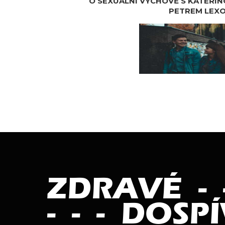
O SEXUÁLNÍ VÝCHOVĚ S KATEŘI
PETREM LEX