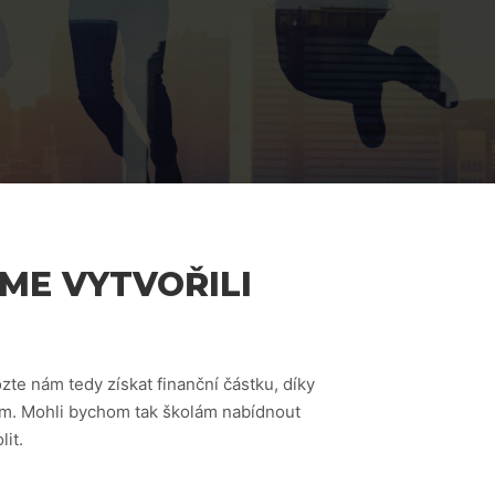
ME VYTVOŘILI
te nám tedy získat finanční částku, díky
pem. Mohli bychom tak školám nabídnout
it.