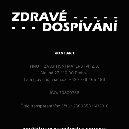
KONTAKT
HNUTÍ ZA AKTIVNÍ MATEŘSTVÍ, Z.S.
Dlouhá 27, 110 00 Praha 1
ham [zavináč] iham.cz, +420 776 465 486
IČO: 70800758
Číslo transparentního účtu.: 2800358114/2010