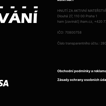
HNUTÍ ZA AKTIVNÍ MATEŘSTVÍ,
Dlouhá 27, 110 00 Praha 1
ham [zavináč] iham.cz, +420 
IČO: 70800758
Číslo transparentního účtu.: 
Obchodní podmínky a reklama
Zásady ochrany osobních úda