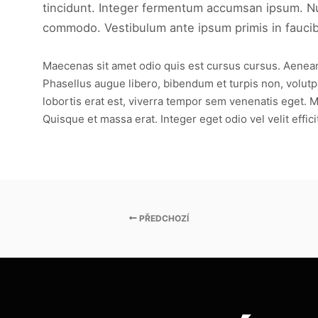
tincidunt. Integer fermentum accumsan ipsum. Null
commodo. Vestibulum ante ipsum primis in faucibus
Maecenas sit amet odio quis est cursus cursus. Aenean b
Phasellus augue libero, bibendum et turpis non, volutpat
lobortis erat est, viverra tempor sem venenatis eget. M
Quisque et massa erat. Integer eget odio vel velit effici
PŘEDCHOZÍ