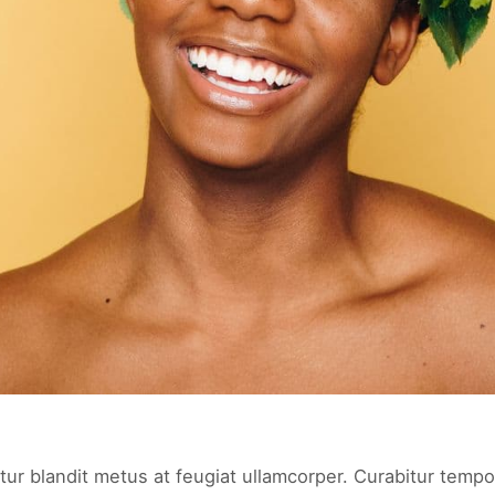
tur blandit metus at feugiat ullamcorper. Curabitur tempor