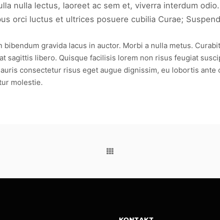
a nulla lectus, laoreet ac sem et, viverra interdum odio.
 orci luctus et ultrices posuere cubilia Curae; Suspendis
ibendum gravida lacus in auctor. Morbi a nulla metus. Curabitur s
 sagittis libero. Quisque facilisis lorem non risus feugiat susci
auris consectetur risus eget augue dignissim, eu lobortis ante 
tur molestie.
KONTAKT