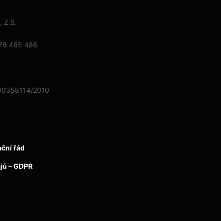
 Z.S.
776 465 486
2800358114/2010
ční řád
jů – GDPR