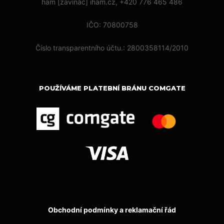
ham [zavináč] iham.cz, +420 776 465 486
IČO: 70800758
Číslo transparentního účtu.: 2800358114/2010
POUŽÍVÁME PLATEBNÍ BRÁNU COMGATE
Obchodní podmínky a reklamační řád