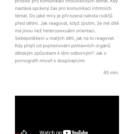
prostor pro komunikaci choulostivých témat. Kdy
nastává správný čas pro komunikaci intimních
témat. Do jaké míry je přirozená nahota rodičů
před dětmi. Jak reagovat, když zjistím, že mé dítě
má jinou než heterosexuální orientaci.
Sebepotěšení u malých dětí, jak na to reagovat.
Kdy přejít od pojmenování pohlavních orgánů
dětským způsobem k těm odborným? Jak o
pornografii mluvit s dospívajícími.
65 min.