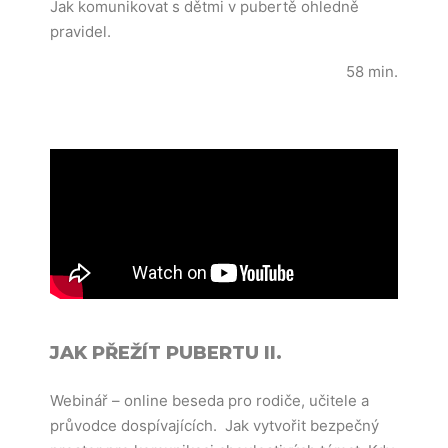
Jak komunikovat s dětmi v pubertě ohledně
pravidel.
58 min.
JAK PŘEŽÍT PUBERTU II.
Webinář – online beseda pro rodiče, učitele a
průvodce dospívajících. Jak vytvořit bezpečný