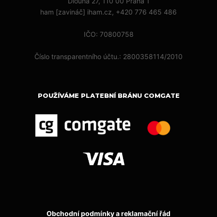
Dlouhá 27, 110 00 Praha 1
ham [zavináč] iham.cz, +420 776 465 486
IČO: 70800758
Číslo transparentního účtu.: 2800358114/2010
POUŽÍVÁME PLATEBNÍ BRÁNU COMGATE
Obchodní podmínky a reklamační řád