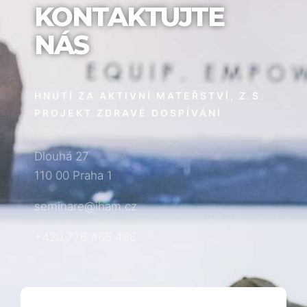
KONTAKTUJTE
NÁS
HNUTÍ ZA AKTIVNÍ MATEŘSTVÍ, Z.S.
PROJEKT ZDRAVÉ DOSPÍVÁNÍ
Dlouhá 27
110 00 Praha 1
seminare@iham.cz
+420 776 465 486