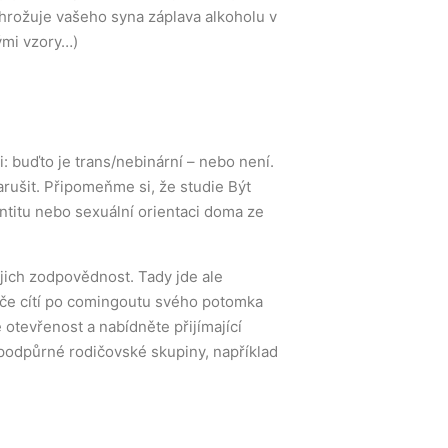
Ohrožuje vašeho syna záplava alkoholu v
ými vzory…)
ti: buďto je trans/nebinární – nebo není.
narušit. Připomeňme si, že studie Být
titu nebo sexuální orientaci doma ze
ejich zodpovědnost. Tady jde ale
odiče cítí po comingoutu svého potomka
e otevřenost a nabídněte přijímající
 podpůrné rodičovské skupiny, například