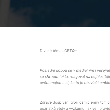
Divoké téma LGBTQ+
Poslední dobou se v mediálním i veřejn
se shrnout fakta, reagovat na nejhlasitěj
uvědomujeme si, že to je obzvlášť ambició
Zdravé dospívání tvoří osmičlenný tým c
poznatků vědy a výzkumu, jak velí pravid