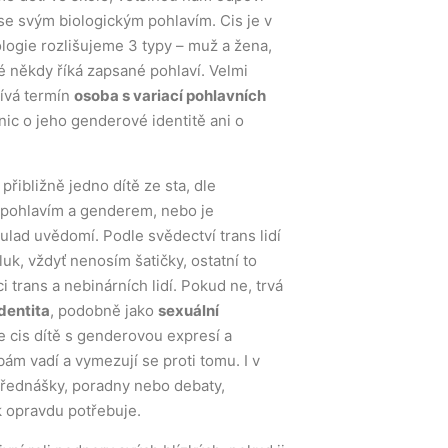
 se svým biologickým pohlavím. Cis je v
ologie rozlišujeme 3 typy – muž a žena,
ké někdy říká zapsané pohlaví. Velmi
žívá termín
osoba s variací pohlavních
nic o jeho genderové identitě ani o
řibližně jedno dítě ze sta, dle
m pohlavím a genderem, nebo je
lad uvědomí. Podle svědectví trans lidí
uk, vždyť nenosím šatičky, ostatní to
i trans a nebinárních lidí. Pokud ne, trvá
dentita
, podobně jako
sexuální
e cis dítě s genderovou expresí a
bám vadí a vymezují se proti tomu. I v
přednášky, poradny nebo debaty,
k opravdu potřebuje.