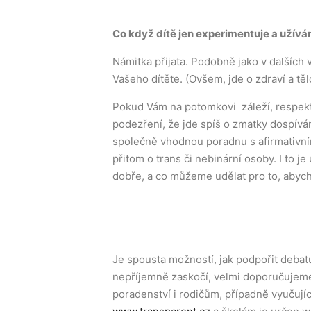
Co když dítě jen experimentuje a uží
Námitka přijata. Podobně jako v dalších v
Vašeho dítěte. (Ovšem, jde o zdraví a těl
Pokud Vám na potomkovi záleží, respektu
podezření, že jde spíš o zmatky dospívá
společně vhodnou poradnu s afirmativní
přitom o trans či nebinární osoby. I to 
dobře, a co můžeme udělat pro to, abych
Je spousta možností, jak podpořit deba
nepříjemně zaskočí, velmi doporučujeme
poradenství i rodičům, případně vyučují