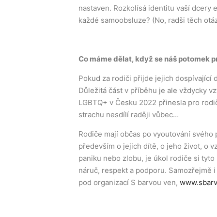
nastaven. Rozkolísá identitu vaší dcery
každé samoobsluze? (No, radši těch otá
Co máme dělat, když se náš potomek pr
Pokud za rodiči přijde jejich dospívající
Důležitá část v příběhu je ale vždycky vz
LGBTQ+ v Česku 2022 přinesla pro rodič
strachu nesdílí raději vůbec…
Rodiče mají občas po vyoutování svého po
především o jejich dítě, o jeho život, o 
paniku nebo zlobu, je úkol rodiče si tyto
náruč, respekt a podporu. Samozřejmě i 
pod organizací S barvou ven,
www.sbarv