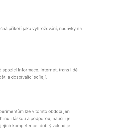
ačná příkoří jako vyhrožování, nadávky na
spozici informace, internet, trans lidé
i a dospívající sdílejí.
xperimentům lze v tomto období jen
rnuli láskou a podporou, naučili je
 jejich kompetence, dobrý základ je