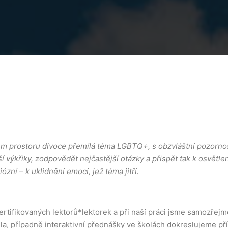
ém prostoru divoce přemílá téma LGBTQ+, s obzvláštní pozorno
ší výkřiky, zodpovědět nejčastější otázky a přispět tak k osvětle
zní – k uklidnění emocí, jež téma jitří.
ertifikovaných lektorů*lektorek a při naší práci jsme samozřej
la, případně interaktivní přednášky ve školách dokreslujeme pří