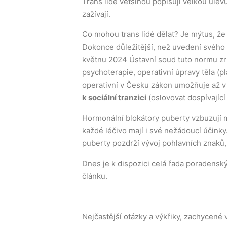
Trans lidé většinou popisují velkou úlevu
zažívají.
Co mohou trans lidé dělat? Je mýtus, že 
Dokonce důležitější, než uvedení svého 
květnu 2024 Ústavní soud tuto normu zru
psychoterapie, operativní úpravy těla (pl
operativní v Česku zákon umožňuje až v
k sociální tranzici
(oslovovat dospívající
Hormonální blokátory puberty vzbuzují m
každé léčivo mají i své nežádoucí účinky
puberty pozdrží vývoj pohlavních znaků, 
Dnes je k dispozici celá řada poradenský
článku.
Nejčastější otázky a výkřiky, zachycené 