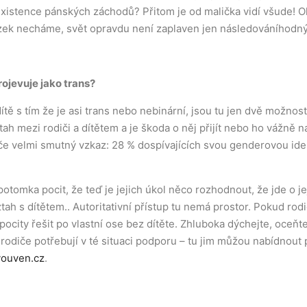
 existence pánských záchodů? Přitom je od malička vidí všude! 
zek necháme, svět opravdu není zaplaven jen následováníhodn
ojevuje jako trans?
 dítě s tím že je asi trans nebo nebinární, jsou tu jen dvě možnos
tah mezi rodiči a dítětem a je škoda o něj přijít nebo ho vážně 
e velmi smutný vzkaz: 28 % dospívajících svou genderovou iden
tomka pocit, že teď je jejich úkol něco rozhodnout, že jde o j
vztah s dítětem.. Autoritativní přístup tu nemá prostor. Pokud r
 pocity řešit po vlastní ose bez dítěte. Zhluboka dýchejte, oceňt
rodiče potřebují v té situaci podporu – tu jim můžou nabídnout
ouven.cz
.