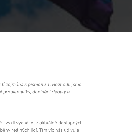
stí zejména k písmenu T. Rozhodli jsme
ní problematiky, doplnění debaty a –
mě zvyklí vycházet z aktuálně dostupných
běhy reálných lidí. Tím víc nás udivuje