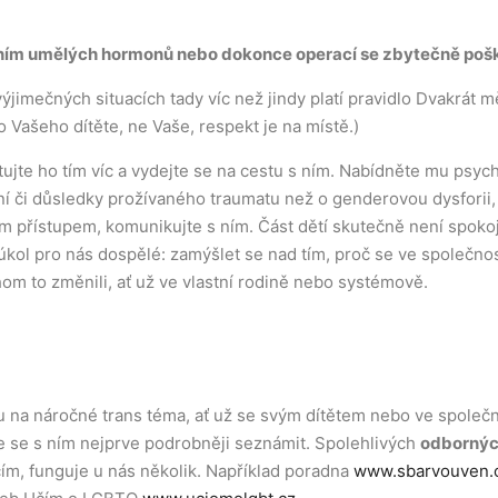
váním umělých hormonů nebo dokonce operací se zbytečně poš
ýjimečných situacích tady víc než jindy platí pravidlo Dvakrát mě
o Vašeho dítěte, ne Vaše, respekt je na místě.)
jte ho tím víc a vydejte se na cestu s ním. Nabídněte mu psych
ní či důsledky prožívaného traumatu než o genderovou dysforii,
m přístupem, komunikujte s ním. Část dětí skutečně není spoko
je úkol pro nás dospělé: zamýšlet se nad tím, proč se ve společn
om to změnili, ať už ve vlastní rodině nebo systémově.
tu na náročné trans téma, ať už se svým dítětem nebo ve spole
 se s ním nejprve podrobněji seznámit. Spolehlivých
odbornýc
cím, funguje u nás několik. Například poradna
www.sbarvouven.