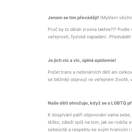
Jenom se tím převádějí!
(Myšleni všichni
Proč by to dělali zrovna takhle?!? Podle
veřejnosti, fyzické napadání.. Předvád
Je jich víc a víc, úplná epidemie!
Počet trans a nebinárních dětí ani celko
se běžněji objevují ve veřejném životě, v
Naše děti ohrožuje, když se o LGBTQ příl
K dospívání patří objevování sama sebe,
těžko, záleží spíš na tom, jak se rodiče
sebeúctě a respektu ke svým hranicím i 