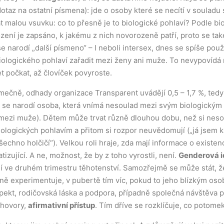
otaz na ostatní písmena): jde o osoby které se necítí v souladu
t malou vsuvku: co to přesně je to biologické pohlaví? Podle bi
rození je zapsáno, k jakému z nich novorozeně patří, proto se ta
e narodí „další písmeno“ – I neboli intersex, dnes se spíše pou
biologického pohlaví zařadit mezi ženy ani muže. To nevypovídá 
t počkat, až človíček povyroste.
ečně, odhady organizace Transparent uvádějí 0,5 – 1,7 %, tedy p
‰) se narodí osoba, která vnímá nesoulad mezi svým biologický
mezi muže). Dětem může trvat různě dlouhou dobu, než si nesou
ologických pohlavím a přitom si rozpor neuvědomují („já jsem kl
echno holčičí“). Velkou roli hraje, zda mají informace o existenc
zující. A ne, možnost, že by z toho vyrostli, není.
Genderová i
ejí ve druhém trimestru těhotenství. Samozřejmě se může stát, ž
ůzně experimentuje, v pubertě tím víc, pokud to jeho blízkým oso
ekt, rodičovská láska a podpora, případně společná návštěva 
zhovory,
afirmativní přístup
. Tím dříve se rozklíčuje, co potome