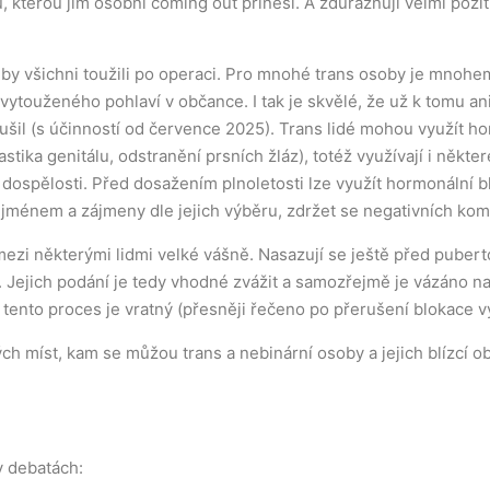
, kterou jim osobní coming out přinesl. A zdůrazňují velmi pozit
by všichni toužili po operaci. Pro mnohé trans osoby je mnohem d
vytouženého pohlaví v občance. I tak je skvělé, že už k tomu an
šil (s účinností od července 2025). Trans lidé mohou využít hor
astika genitálu, odstranění prsních žláz), totéž využívají i někt
 dospělosti. Před dosažením plnoletosti lze využít hormonální
 jménem a zájmeny dle jejich výběru, zdržet se negativních kom
ezi některými lidmi velké vášně. Nasazují se ještě před puberto
. Jejich podání je tedy vhodné zvážit a samozřejmě je vázáno na
tento proces je vratný (přesněji řečeno po přerušení blokace v
ch míst, kam se můžou trans a nebinární osoby a jejich blízcí o
v debatách: