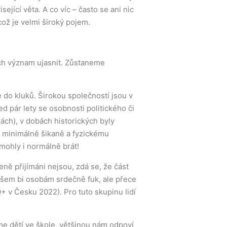
ející věta. A co víc – často se ani nic
ož je velmi široký pojem.
ich význam ujasnit. Zůstaneme
se do kluků. Širokou společností jsou v
d pár lety se osobnosti politického či
kách), v dobách historických byly
i minimálně šikaně a fyzickému
mohly i normálně brát!
eně přijímáni nejsou, zdá se, že část
 všem bi osobám srdečně fuk, ale přece
+ v Česku 2022). Pro tuto skupinu lidí
áme dětí ve škole, většinou nám odpoví