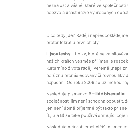
neznalost a vášně, které ve společnosti v
neozve a účastnictvo vyhrocených debat 
O co tedy jde? Raději nepředpokládejme,
protentokrát u prvních čtyř:
L jsou lesby
– holky, které se zamilováva
našich krajích vesměs přijímaní s respek
kulturního života raději veřejně „nepřizn
porůznu pronásledovány či rovnou likvid
napadání. Od roku 2006 se už mohou regi
Následuje písmenko
B – lidé bisexuální
,
společnosti jim není schopna odpustit, ž
jen není úplně příjemné být takto přísn
(L, G a B) se také používá shrnující poj
Následuje nejproblematičtější písmenko