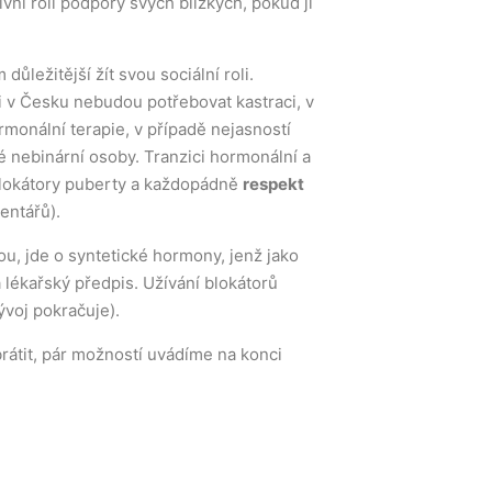
ivní roli podpory svých blízkých, pokud ji
ůležitější žít svou sociální roli.
i v Česku nebudou potřebovat kastraci, v
monální terapie, v případě nejasností
eré nebinární osoby. Tranzici hormonální a
 blokátory puberty a každopádně
respekt
entářů).
u, jde o syntetické hormony, jenž jako
 lékařský předpis. Užívání blokátorů
ývoj pokračuje).
brátit, pár možností uvádíme na konci