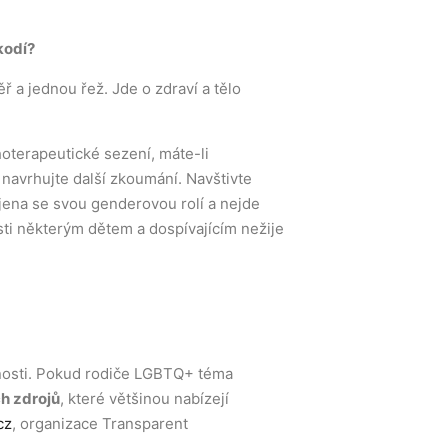
kodí?
ř a jednou řež. Jde o zdraví a tělo
oterapeutické sezení, máte-li
 navrhujte další zkoumání. Navštivte
jena se svou genderovou rolí a nejde
osti některým dětem a dospívajícím nežije
čnosti. Pokud rodiče LGBTQ+ téma
h zdrojů
, které většinou nabízejí
cz
, organizace Transparent