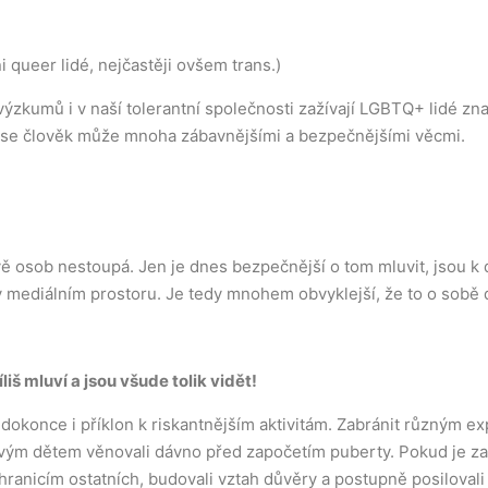
 queer lidé, nejčastěji ovšem trans.)
 výzkumů i v naší tolerantní společnosti zažívají LGBTQ+ lidé zn
ět se člověk může mnoha zábavnějšími a bezpečnějšími věcmi.
vě osob nestoupá. Jen je dnes bezpečnější o tom mluvit, jsou k di
 mediálním prostoru. Je tedy mnohem obvyklejší, že to o sobě dět
iš mluví a jsou všude tolik vidět!
 dokonce i příklon k riskantnějším aktivitám. Zabránit různým e
 svým dětem věnovali dávno před započetím puberty. Pokud je zah
hranicím ostatních, budovali vztah důvěry a postupně posilovali