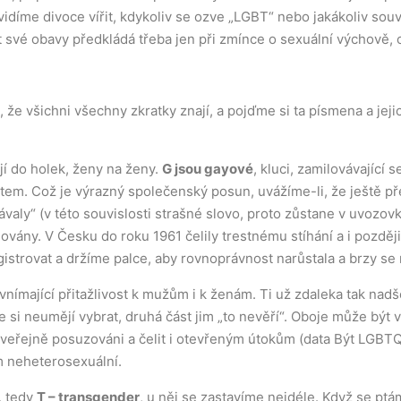
idíme divoce vířit, kdykoliv se ozve „LGBT“ nebo jakákoliv souvis
své obavy předkládá třeba jen při zmínce o sexuální výchově, c
 že všichni všechny zkratky znají, a pojďme si ta písmena a jej
jí do holek, ženy na ženy.
G jsou gayové
, kluci, zamilovávající 
tem. Což je výrazný společenský posun, uvážíme-li, že ještě pře
ávaly“ (v této souvislosti strašné slovo, proto zůstane v uvozov
ovány. V Česku do roku 1961 čelily trestnému stíhání a i pozděj
strovat a držíme palce, aby rovnoprávnost narůstala a brzy se 
 vnímající přitažlivost k mužům i k ženám. Ti už zdaleka tak nadš
e si neumějí vybrat, druhá část jim „to nevěří“. Oboje může být
ě veřejně posuzováni a čelit i otevřeným útokům (data Být LGBTQ
em neheterosexuální.
, tedy
T – transgender
, u něj se zastavíme nejdéle. Když se pt